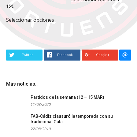
produc
producto
15
€
produc
tiene
Este
múltipl
Seleccionar opciones
producto
variante
tiene
Las
múltiples
opcione
variantes.
se
Las
pueden
Twitter
Facebook
Google+
opciones
elegir
se
en
pueden
la
elegir
página
Más noticias…
en
de
la
produc
Partidos de la semana (12 – 15 MAR)
página
11/03/2020
de
FAB-Cádiz clausuró la temporada con su
producto
tradicional Gala.
22/08/2010