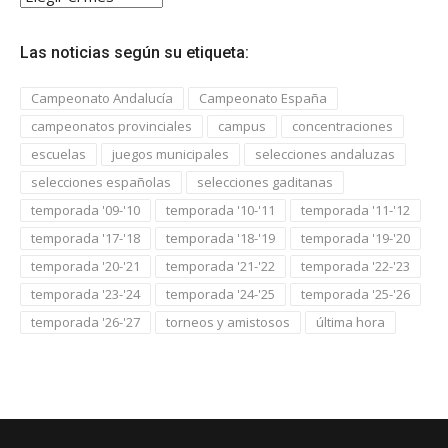
las
noticias…
Las noticias según su etiqueta:
Campeonato Andalucía
Campeonato España
campeonatos provinciales
campus
concentraciones
escuelas
juegos municipales
selecciones andaluzas
selecciones españolas
selecciones gaditanas
temporada '09-'10
temporada '10-'11
temporada '11-'12
temporada '17-'18
temporada '18-'19
temporada '19-'20
temporada '20-'21
temporada '21-'22
temporada '22-'23
temporada '23-'24
temporada '24-'25
temporada '25-'26
temporada '26-'27
torneos y amistosos
última hora