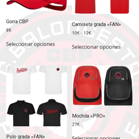
Gorra CBP
Camiseta grada «FAN»
8
€
Rango
10
€
-
12
€
Este
de
Este
Seleccionar opciones
precios:
producto
Seleccionar opciones
produc
desde
tiene
tiene
10€
múltiples
múltipl
hasta
variantes.
12€
variante
Las
Las
opciones
opcione
se
se
pueden
pueden
elegir
elegir
en
en
Mochila «PRO»
la
la
27
€
página
página
Este
de
Polo grada «FAN»
de
Seleccionar opciones