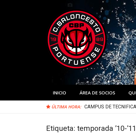
Skip
to
content
INICIO
ÁREA DE SOCIOS
QU
ÚLTIMA HORA:
CAMPUS DE TECNIFICA
Etiqueta:
temporada ’10-’1