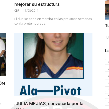
mejorar su estructura
CBP
11/08/2011
El club se pone en marcha en las próximas semanas
con la pretemporada.
To
To
la
no
La
ÓN
¡JULIA MEJIAS, convocada por la
e