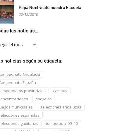
Papá Noel visitó nuestra Escuela
22/12/2010
das las noticias…
das
s
ticias…
s noticias según su etiqueta:
Campeonato Andalucía
Campeonato España
campeonatos provinciales
campus
concentraciones
escuelas
juegos municipales
selecciones andaluzas
selecciones españolas
selecciones gaditanas
temporada '09-'10