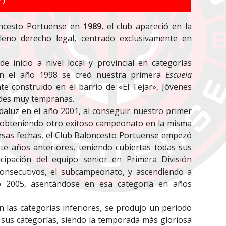
loncesto Portuense en
1989
, el club apareció en la
leno derecho legal, centrado exclusivamente en
 inicio a nivel local y provincial en categorías
, en el año 1998 se creó nuestra primera
Escuela
te construido en el barrio de «El Tejar», Jóvenes
ades muy tempranas.
daluz en el año 2001, al conseguir nuestro primer
 obteniendo otro exitoso campeonato en la misma
e esas fechas, el Club Baloncesto Portuense empezó
te años anteriores, teniendo cubiertas todas sus
icipación del equipo senior en Primera División
onsecutivos, el subcampeonato, y ascendiendo a
 2005, asentándose en esa categoría en años
en las categorías inferiores, se produjo un periodo
 sus categorías, siendo la temporada más gloriosa