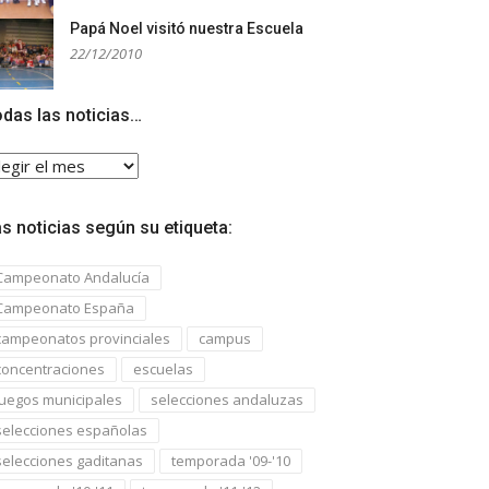
Papá Noel visitó nuestra Escuela
22/12/2010
das las noticias…
das
s
ticias…
s noticias según su etiqueta:
Campeonato Andalucía
Campeonato España
campeonatos provinciales
campus
concentraciones
escuelas
juegos municipales
selecciones andaluzas
selecciones españolas
selecciones gaditanas
temporada '09-'10