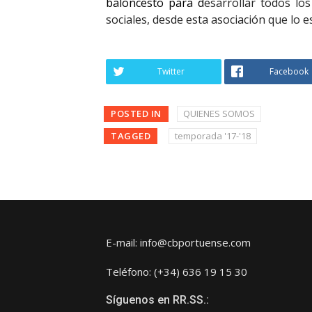
baloncesto para d
esarrollar todos lo
sociales, desde esta asociación que lo e
Twitter
Facebook
POSTED IN
QUIENES SOMOS
TAGGED
temporada '17-'18
E-mail: info@cbportuense.com
Teléfono: (+34) 636 19 15 30
Síguenos en RR.SS.: