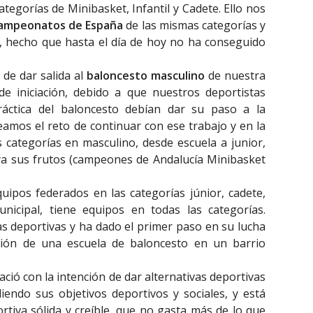
ategorías de Minibasket, Infantil y Cadete. Ello nos
ampeonatos de España
de las mismas categorías y
, hecho que hasta el día de hoy no ha conseguido
 de dar salida al
baloncesto masculino
de nuestra
de iniciación, debido a que nuestros deportistas
ráctica del baloncesto debían dar su paso a la
eamos el reto de continuar con ese trabajo y en la
 categorías en masculino, desde escuela a junior,
ya sus frutos (campeones de Andalucía Minibasket
quipos federados en las categorías júnior, cadete,
unicipal, tiene equipos en todas las categorías.
las deportivas y ha dado el primer paso en su lucha
ación de una escuela de baloncesto en un barrio
ció con la intención de dar alternativas deportivas
iendo sus objetivos deportivos y sociales, y está
tiva sólida y creíble, que no gasta más de lo que