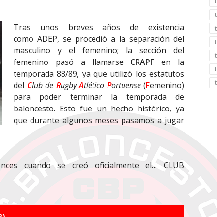
Tras unos breves años de existencia
como ADEP, se procedió a la separación del
masculino y el femenino; la sección del
femenino pasó a llamarse
CRAPF
en la
temporada 88/89, ya que utilizó los estatutos
del
C
lub de
R
ugby
A
tlético
P
ortuense
(
F
emenino)
para poder terminar la temporada de
baloncesto. Esto fue un hecho histórico, ya
que durante algunos meses pasamos a jugar
onces cuando se creó oficialmente el… CLUB
P)