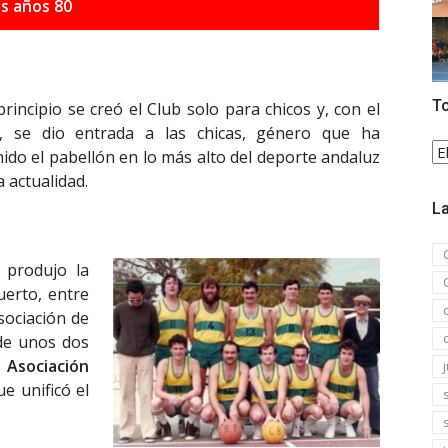
s años 80
To
rincipio se creó el Club solo para chicos y, con el
, se dio entrada a las chicas, género que ha
To
ido el pabellón en lo más alto del deporte andaluz
la
a actualidad.
no
La
 produjo la
uerto, entre
sociación de
de unos dos
a
Asociación
ue unificó el