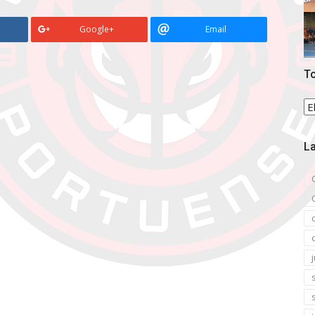
Google+
Email
To
To
la
no
La