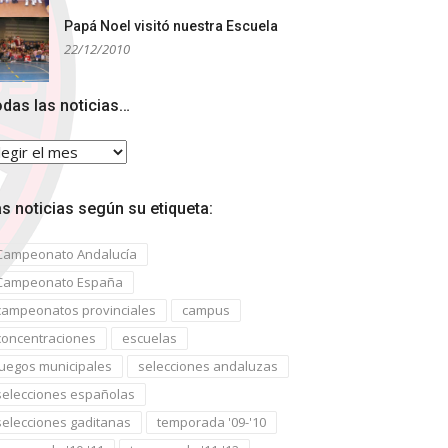
Papá Noel visitó nuestra Escuela
22/12/2010
das las noticias…
das
s
ticias…
s noticias según su etiqueta:
Campeonato Andalucía
Campeonato España
campeonatos provinciales
campus
concentraciones
escuelas
juegos municipales
selecciones andaluzas
selecciones españolas
selecciones gaditanas
temporada '09-'10