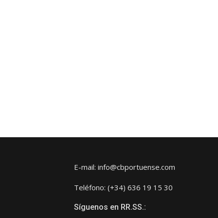
E-mail: info@cbportuense.com
Teléfono: (+34) 636 19 15 30
Síguenos en RR.SS.: