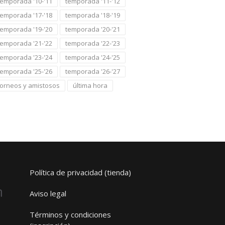
temporada '10-'11
temporada '11-'12
temporada '17-'18
temporada '18-'19
temporada '19-'20
temporada '20-'21
temporada '21-'22
temporada '22-'23
temporada '23-'24
temporada '24-'25
temporada '25-'26
temporada '26-'27
torneos y amistosos
última hora
Política de privacidad (tienda)
Aviso legal
Términos y condiciones