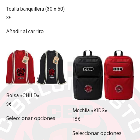
opcione
Toalla banquillera (30 x 50)
se
8
€
pueden
elegir
Añadir al carrito
en
la
página
de
produc
Bolsa «CHILD»
9
€
Mochila «KIDS»
Este
Seleccionar opciones
15
€
producto
tiene
Este
Seleccionar opciones
múltiples
produc