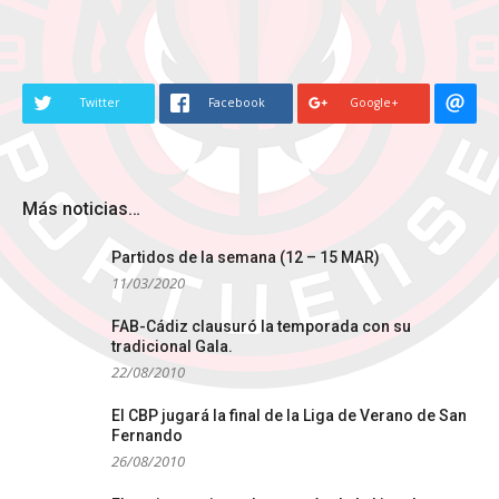
variantes.
tiene
Las
múltipl
opciones
variante
se
Las
Twitter
Facebook
Google+
pueden
opcione
elegir
se
en
pueden
la
elegir
Más noticias…
página
en
de
la
Partidos de la semana (12 – 15 MAR)
producto
página
11/03/2020
de
FAB-Cádiz clausuró la temporada con su
produc
tradicional Gala.
22/08/2010
El CBP jugará la final de la Liga de Verano de San
Fernando
26/08/2010