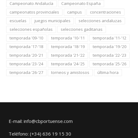
Campeonato Andalucía
Campeonato España
campeonatos provinciales
campus
concentraciones
escuelas
juegos municipales
selecciones andaluzas
selecciones españolas
selecciones gaditanas
temporada '09-'10
temporada '10-'11
temporada '11-'12
temporada '17-'18
temporada '18-'19
temporada '19-'20
temporada '20-'21
temporada '21-'22
temporada '22-'23
temporada '23-'24
temporada '24-'25
temporada '25-'26
temporada '26-'27
torneos y amistosos
última hora
E-mail: info@cbportuense.com
Teléfono: (+34) 636 19 15 30