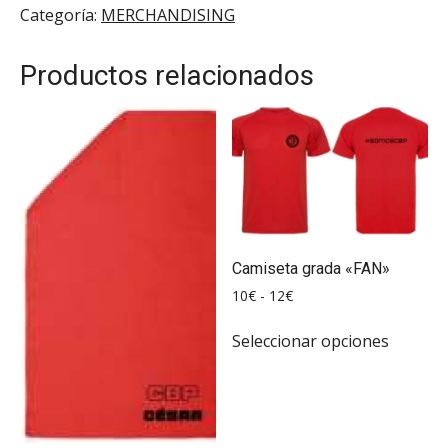
Categoría:
MERCHANDISING
Productos relacionados
Camiseta grada «FAN»
Rango
10
€
-
12
€
de
Este
precios:
Seleccionar opciones
produc
desde
tiene
10€
múltipl
hasta
12€
variante
Las