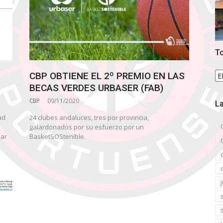
To
To
CBP OBTIENE EL 2º PREMIO EN LAS
la
BECAS VERDES URBASER (FAB)
no
CBP
09/11/2020
La
ad
24 clubes andaluces, tres por provincia,
galardonados por su esfuerzo por un
sar
BasketSOStenible.