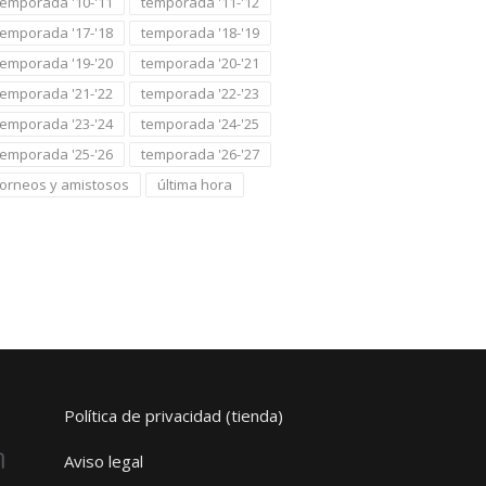
temporada '10-'11
temporada '11-'12
temporada '17-'18
temporada '18-'19
temporada '19-'20
temporada '20-'21
temporada '21-'22
temporada '22-'23
temporada '23-'24
temporada '24-'25
temporada '25-'26
temporada '26-'27
torneos y amistosos
última hora
Política de privacidad (tienda)
Aviso legal