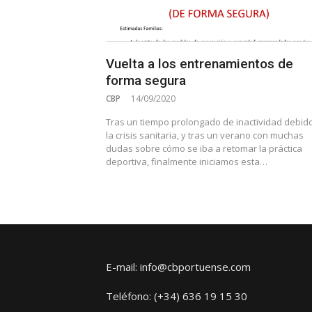
Vuelta a los entrenamientos de
forma segura
CBP
14/09/2020
Tras un tiempo prolongado de inactividad debid
la crisis sanitaria, y tras un verano con muchas
dudas sobre cómo se iba a retomar la práctica
deportiva, finalmente iniciamos esta…
E-mail: info@cbportuense.com
Teléfono: (+34) 636 19 15 30