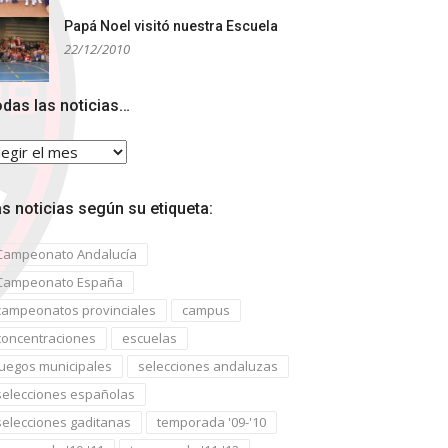
Papá Noel visitó nuestra Escuela
22/12/2010
das las noticias…
das
s
ticias…
s noticias según su etiqueta:
Campeonato Andalucía
Campeonato España
campeonatos provinciales
campus
concentraciones
escuelas
juegos municipales
selecciones andaluzas
selecciones españolas
selecciones gaditanas
temporada '09-'10