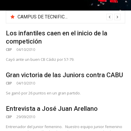
CAMPUS DE TECNIFICACIÓN 2026 «BEA SÁNCHEZ»
Los infantiles caen en el inicio de la
competición
CBP
04/10/2010
Cayó ante un buen CB Cádiz por 57-79.
Gran victoria de las Juniors contra CABU
CBP
04/10/2010
Se ganó por 26 puntos en un gran partido.
Entrevista a José Juan Arellano
CBP
29/09/2010
Entrenador del junior femenino. Nuestro equipo junior femenino