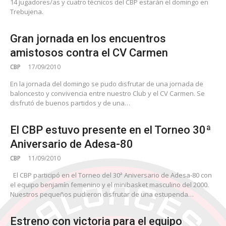
14 jugadores/as y cuatro técnicos del CBP estarán el domingo en
Trebujena.
Gran jornada en los encuentros
amistosos contra el CV Carmen
CBP
17/09/2010
En la jornada del domingo se pudo disfrutar de una jornada de
baloncesto y convivencia entre nuestro Club y el CV Carmen. Se
disfrutó de buenos partidos y de una…
El CBP estuvo presente en el Torneo 30ª
Aniversario de Adesa-80
CBP
11/09/2010
El CBP participó en el Torneo del 30ª Aniversario de Adesa-80 con
el equipo benjamín femenino y el minibasket masculino del 2000.
Nuestros pequeños pudieron disfrutar de una estupenda…
Estreno con victoria para el equipo