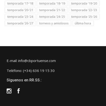
temporada '17-'18
temporada '18-'19
temporada '19-'20
temporada '20-'21
temporada '21-'22
temporada '22-'23
temporada '23-'24
temporada '24-'25
temporada '25-'26
temporada '26-'27
torneos y amistosos
última hora
E-mail: info@cbportuense.com
Teléfono: (+34) 636 19 15 30
Síguenos en RR.SS.:
Instagram
Facebook