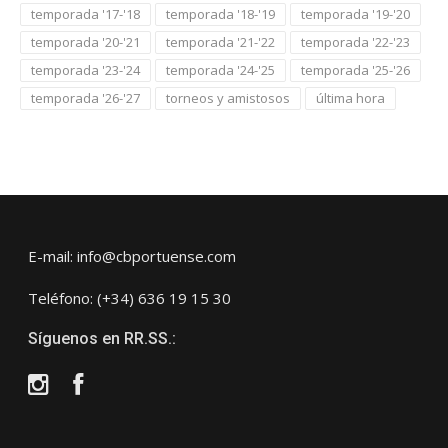
temporada '17-'18
temporada '18-'19
temporada '19-'20
temporada '20-'21
temporada '21-'22
temporada '22-'23
temporada '23-'24
temporada '24-'25
temporada '25-'26
temporada '26-'27
torneos y amistosos
última hora
E-mail: info@cbportuense.com
Teléfono: (+34) 636 19 15 30
Síguenos en RR.SS.:
Instagram
Facebook