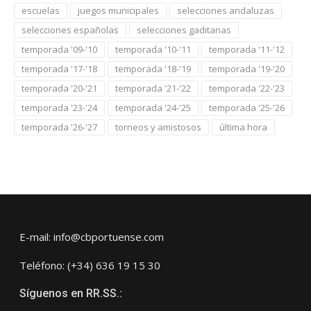
escuelas
juegos municipales
selecciones andaluzas
selecciones españolas
selecciones gaditanas
temporada '09-'10
temporada '10-'11
temporada '11-'12
temporada '17-'18
temporada '18-'19
temporada '19-'20
temporada '20-'21
temporada '21-'22
temporada '22-'23
temporada '23-'24
temporada '24-'25
temporada '25-'26
temporada '26-'27
torneos y amistosos
última hora
E-mail: info@cbportuense.com
Teléfono: (+34) 636 19 15 30
Síguenos en RR.SS.: