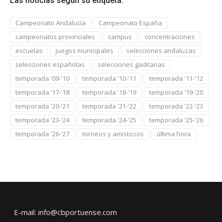
Las noticias según su etiqueta:
Campeonato Andalucía
Campeonato España
campeonatos provinciales
campus
concentraciones
escuelas
juegos municipales
selecciones andaluzas
selecciones españolas
selecciones gaditanas
temporada '09-'10
temporada '10-'11
temporada '11-'12
temporada '17-'18
temporada '18-'19
temporada '19-'20
temporada '20-'21
temporada '21-'22
temporada '22-'23
temporada '23-'24
temporada '24-'25
temporada '25-'26
temporada '26-'27
torneos y amistosos
última hora
E-mail: info@cbportuense.com