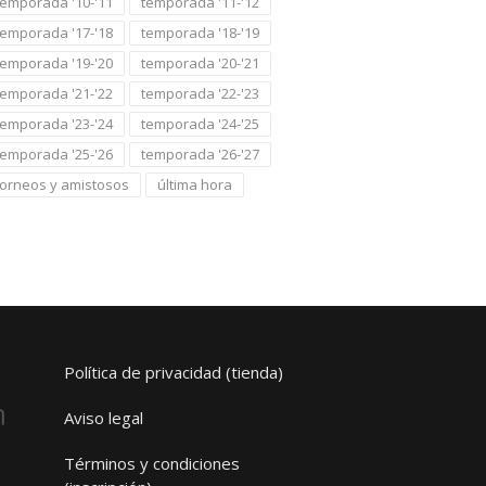
temporada '10-'11
temporada '11-'12
temporada '17-'18
temporada '18-'19
temporada '19-'20
temporada '20-'21
temporada '21-'22
temporada '22-'23
temporada '23-'24
temporada '24-'25
temporada '25-'26
temporada '26-'27
torneos y amistosos
última hora
Política de privacidad (tienda)
Aviso legal
Términos y condiciones