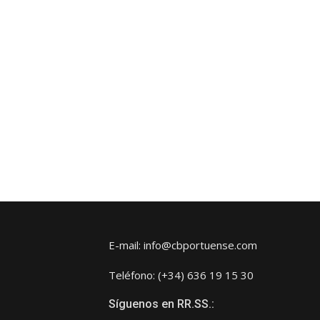
E-mail: info@cbportuense.com
Teléfono: (+34) 636 19 15 30
Síguenos en RR.SS.: