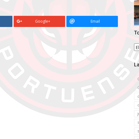
Google+
Email
To
To
la
no
La