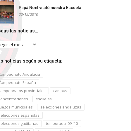
Papá Noel visitó nuestra Escuela
22/12/2010
das las noticias…
das
s
ticias…
s noticias según su etiqueta:
Campeonato Andalucía
Campeonato España
campeonatos provinciales
campus
concentraciones
escuelas
juegos municipales
selecciones andaluzas
selecciones españolas
selecciones gaditanas
temporada '09-'10