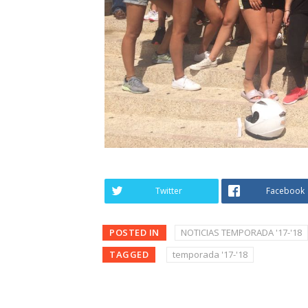
Twitter
Facebook
POSTED IN
NOTICIAS TEMPORADA '17-'18
TAGGED
temporada '17-'18