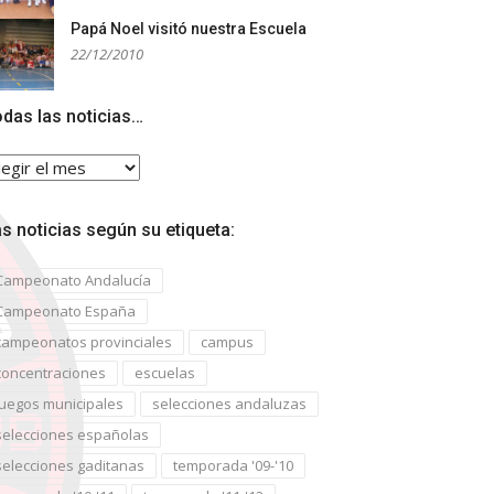
Papá Noel visitó nuestra Escuela
22/12/2010
das las noticias…
das
s
ticias…
s noticias según su etiqueta:
Campeonato Andalucía
Campeonato España
campeonatos provinciales
campus
concentraciones
escuelas
juegos municipales
selecciones andaluzas
selecciones españolas
selecciones gaditanas
temporada '09-'10