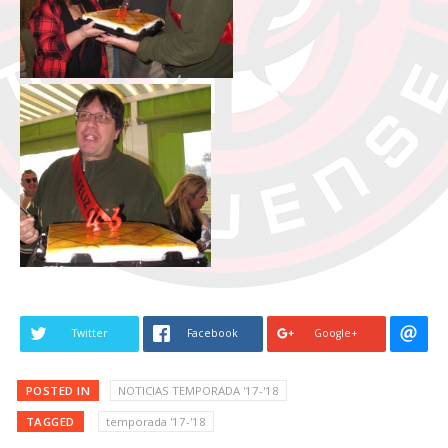
Twitter
Facebook
Google+
POSTED IN
NOTICIAS TEMPORADA '17-'18
TAGGED
temporada '17-'18