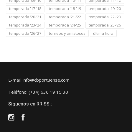
temporada '09-'10
temporada '10-'11
temporada '11-'12
temporada '17-'18
temporada '18-'19
temporada '19-'20
temporada '20-'21
temporada '21-'22
temporada '22-'23
temporada '23-'24
temporada '24-'25
temporada '25-'26
temporada '26-'27
torneos y amistosos
última hora
E-mail: info@cbportuense.com
Teléfono: (+34) 636 19 15 30
Síguenos en RR.SS.:
Instagram
Facebook