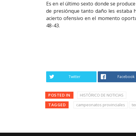
Es en el último sexto donde se produce
de presiónque tanto daño les estaba h
acierto ofensivo en el momento oportu
48-43.
Twitter
Facebook
POSTED IN
HISTÓRICO DE NOTICIAS
TAGGED
campeonatos provinciales
te