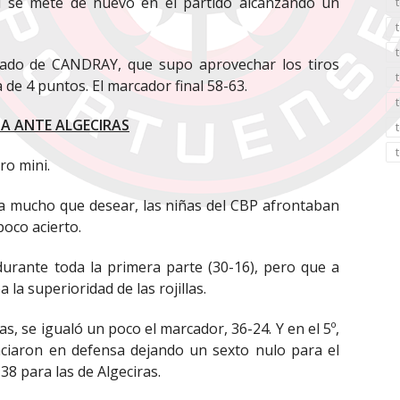
ni se mete de nuevo en el partido alcanzando un
 lado de CANDRAY, que supo aprovechar los tiros
 de 4 puntos. El marcador final 58-63.
IA ANTE ALGECIRAS
ro mini.
a mucho que desear, las niñas del CBP afrontaban
oco acierto.
urante toda la primera parte (30-16), pero que a
la superioridad de las rojillas.
as, se igualó un poco el marcador, 36-24. Y en el 5º,
vaciaron en defensa dejando un sexto nulo para el
38 para las de Algeciras.