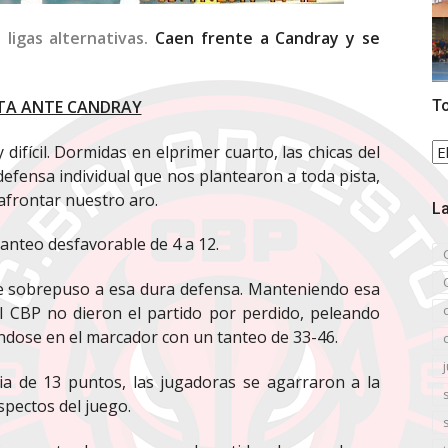
ligas alternativas.
Caen frente a Candray y se
TA ANTE CANDRAY
To
To
difícil. Dormidas en elprimer cuarto, las chicas del
la
defensa individual que nos plantearon a toda pista,
no
afrontar nuestro aro.
La
tanteo desfavorable de 4 a 12.
 se sobrepuso a esa dura defensa. Manteniendo esa
el CBP no dieron el partido por perdido, peleando
ándose en el marcador con un tanteo de 33-46.
ia de 13 puntos, las jugadoras se agarraron a la
pectos del juego.