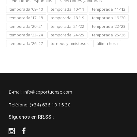
selecciones españolas
selecciones gaditanas
temporada '09-'10
temporada '10-'11
temporada '11-'12
temporada '17-'18
temporada '18-'19
temporada '19-'20
temporada '20-'21
temporada '21-'22
temporada '22-'23
temporada '23-'24
temporada '24-'25
temporada '25-'26
temporada '26-'27
torneos y amistosos
última hora
E-mail: info@cbportuense.com
Teléfono: (+34) 636 19 15 30
Síguenos en RR.SS.:
Instagram
Facebook