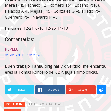
Mera P(4), Pacheco J(2), Romero T(4), Lozano P(10),
Palacios A(4), Mejias J(15), González G(–), Tirado P(–),
Guerrero P(–), Navarro P(–).
Parciales: 12-21; 6-10; 12-25; 11-18
Comentarios:
PEPELU
05-05-2011 10:25:26
Buen trabajo Tania, original y divertido, me encanta,
eres la Tomás Roncero del CBP, ja,ja ánimo chicas..
Twitter
Facebook
Google+
POSTED IN
HISTÓRICO DE NOTICIAS