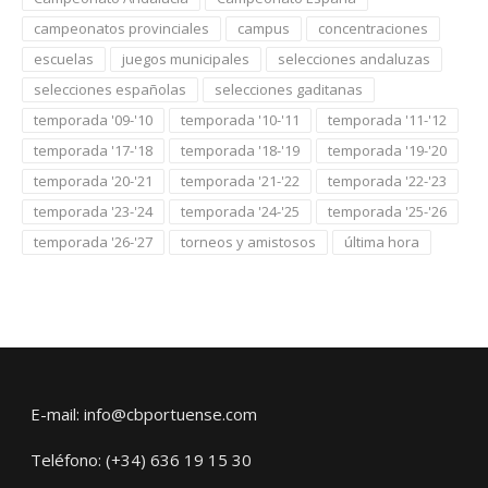
campeonatos provinciales
campus
concentraciones
escuelas
juegos municipales
selecciones andaluzas
selecciones españolas
selecciones gaditanas
temporada '09-'10
temporada '10-'11
temporada '11-'12
temporada '17-'18
temporada '18-'19
temporada '19-'20
temporada '20-'21
temporada '21-'22
temporada '22-'23
temporada '23-'24
temporada '24-'25
temporada '25-'26
temporada '26-'27
torneos y amistosos
última hora
E-mail: info@cbportuense.com
Teléfono: (+34) 636 19 15 30