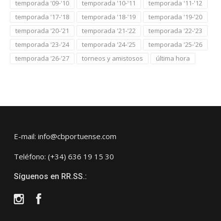
temporada '09-'10
temporada '10-'11
temporada '11-'12
temporada '17-'18
temporada '18-'19
temporada '19-'20
temporada '20-'21
temporada '21-'22
temporada '22-'23
temporada '23-'24
temporada '24-'25
temporada '25-'26
temporada '26-'27
torneos y amistosos
última hora
E-mail: info@cbportuense.com
Teléfono: (+34) 636 19 15 30
Síguenos en RR.SS.:
Instagram
Facebook