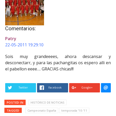
Comentarios:
Patry
22-05-2011 19:29:10
Sois muy grandeeees, ahora descansar y
desconectarr, y para las pachangitas os espero alli en
el pabellon eeee…. GRACIAS chicas!!!
Twitter
Facebook
Google+
POSTED IN
HISTÓRICO DE NOTICIAS
TAGGED
Campeonato España
temporada '10-'11