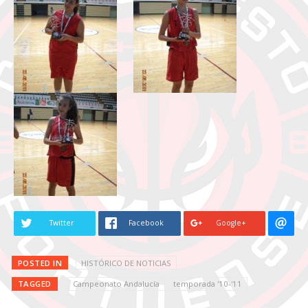
Twitter
Facebook
Google+
POSTED IN
HISTÓRICO DE NOTICIAS
TAGGED
Campeonato Andalucía
temporada '10-'11