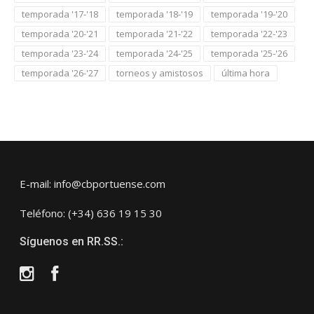
temporada '17-'18
temporada '18-'19
temporada '19-'20
temporada '20-'21
temporada '21-'22
temporada '22-'23
temporada '23-'24
temporada '24-'25
temporada '25-'26
temporada '26-'27
torneos y amistosos
última hora
E-mail: info@cbportuense.com
Teléfono: (+34) 636 19 15 30
Síguenos en RR.SS.:
Instagram
Facebook