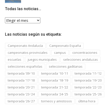
Todas las noticias…
Todas
las
noticias…
Las noticias según su etiqueta:
Campeonato Andalucía
Campeonato España
campeonatos provinciales
campus
concentraciones
escuelas
juegos municipales
selecciones andaluzas
selecciones españolas
selecciones gaditanas
temporada '09-'10
temporada '10-'11
temporada '11-'12
temporada '17-'18
temporada '18-'19
temporada '19-'20
temporada '20-'21
temporada '21-'22
temporada '22-'23
temporada '23-'24
temporada '24-'25
temporada '25-'26
temporada '26-'27
torneos y amistosos
última hora