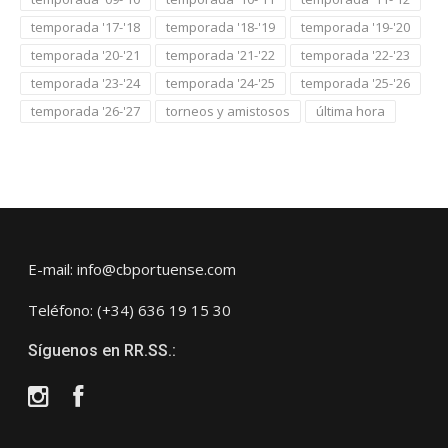
temporada '17-'18
temporada '18-'19
temporada '19-'20
temporada '20-'21
temporada '21-'22
temporada '22-'23
temporada '23-'24
temporada '24-'25
temporada '25-'26
temporada '26-'27
torneos y amistosos
última hora
E-mail: info@cbportuense.com
Teléfono: (+34) 636 19 15 30
Síguenos en RR.SS.:
Instagram
Facebook