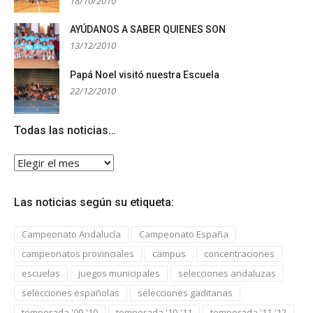
18/10/2010
AYÚDANOS A SABER QUIENES SON
13/12/2010
Papá Noel visitó nuestra Escuela
22/12/2010
Todas las noticias…
Todas
las
noticias…
Las noticias según su etiqueta:
Campeonato Andalucía
Campeonato España
campeonatos provinciales
campus
concentraciones
escuelas
juegos municipales
selecciones andaluzas
selecciones españolas
selecciones gaditanas
temporada '09-'10
temporada '10-'11
temporada '11-'12